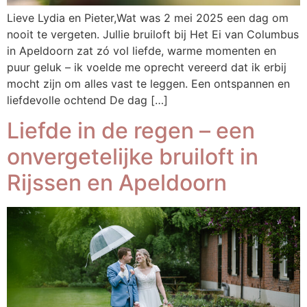
Lieve Lydia en Pieter,Wat was 2 mei 2025 een dag om
nooit te vergeten. Jullie bruiloft bij Het Ei van Columbus
in Apeldoorn zat zó vol liefde, warme momenten en
puur geluk – ik voelde me oprecht vereerd dat ik erbij
mocht zijn om alles vast te leggen. Een ontspannen en
liefdevolle ochtend De dag […]
Liefde in de regen – een
onvergetelijke bruiloft in
Rijssen en Apeldoorn