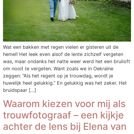
Wat een bakken met regen vielen er gisteren uit de
hemel! Het leek even alsof de lente zichzelf vergeten
was, maar ondanks het natte weer werd het een bruiloft
om nooit te vergeten. Want zoals we in Oekraïne
zeggen: “Als het regent op je trouwdag, wordt je
huwelijk heel gelukkig.” En gelukkig was het zeker. Het
bruidspaar […]
Waarom kiezen voor mij als
trouwfotograaf – een kijkje
achter de lens bij Elena van