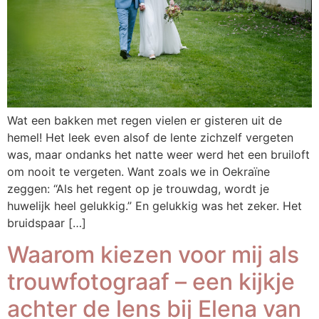
Wat een bakken met regen vielen er gisteren uit de
hemel! Het leek even alsof de lente zichzelf vergeten
was, maar ondanks het natte weer werd het een bruiloft
om nooit te vergeten. Want zoals we in Oekraïne
zeggen: “Als het regent op je trouwdag, wordt je
huwelijk heel gelukkig.” En gelukkig was het zeker. Het
bruidspaar […]
Waarom kiezen voor mij als
trouwfotograaf – een kijkje
achter de lens bij Elena van