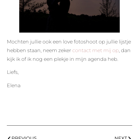
Mochten jullie ook een love fotoshoot op jullie lijstje
hebben staan, neem zeker
contact met mij op
, dan
kijk ik of ik nog een plekje in mijn agenda heb.
Liefs,
Elena
PREVIOUS
NEXT