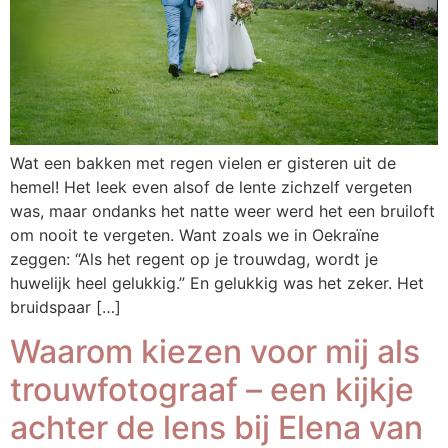
Wat een bakken met regen vielen er gisteren uit de
hemel! Het leek even alsof de lente zichzelf vergeten
was, maar ondanks het natte weer werd het een bruiloft
om nooit te vergeten. Want zoals we in Oekraïne
zeggen: “Als het regent op je trouwdag, wordt je
huwelijk heel gelukkig.” En gelukkig was het zeker. Het
bruidspaar […]
Waarom kiezen voor mij als
trouwfotograaf – een kijkje
achter de lens bij Elena van