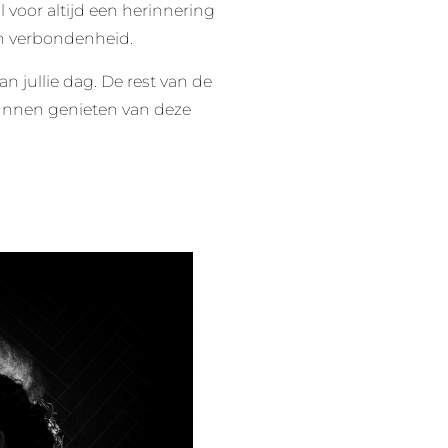
l voor altijd een herinnering
an verbondenheid.
n jullie dag. De rest van de
 kunnen genieten van deze