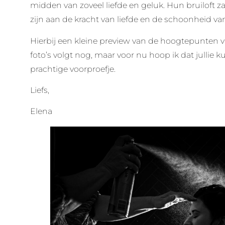
midden van zoveel liefde en geluk. Hun bruiloft za
zijn aan de kracht van liefde en de schoonheid v
Hierbij een kleine preview van de hoogtepunten va
foto’s volgt nog, maar voor nu hoop ik dat jullie
prachtige voorproefje.
Liefs,
Elena