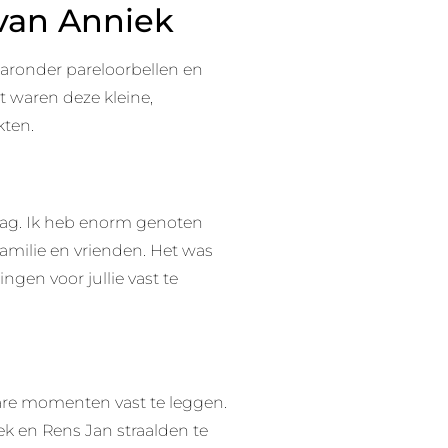
 van Anniek
aaronder pareloorbellen en
t waren deze kleine,
kten.
ag. Ik heb enorm genoten
familie en vrienden. Het was
gen voor jullie vast te
are momenten vast te leggen.
k en Rens Jan straalden te